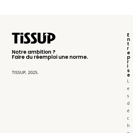
E
n
t
r
Notre ambition ?
e
Faire du réemploi une norme.
p
r
i
s
TISSUP, 2025.
e
L
e
s
d
é
c
h
e