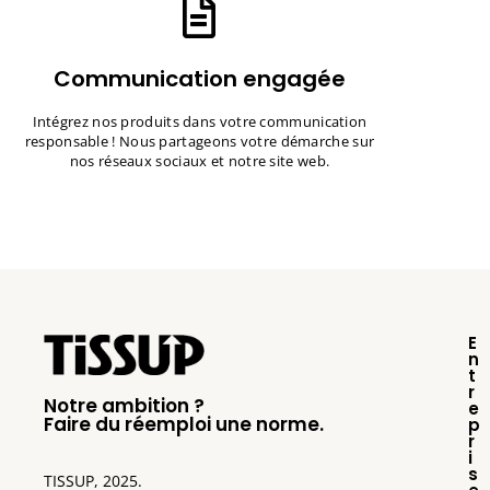
Communication engagée
Intégrez nos produits dans votre communication
responsable ! Nous partageons votre démarche sur
nos réseaux sociaux et notre site web.
E
n
t
r
Notre ambition ?
e
Faire du réemploi une norme.
p
r
i
s
TISSUP, 2025.